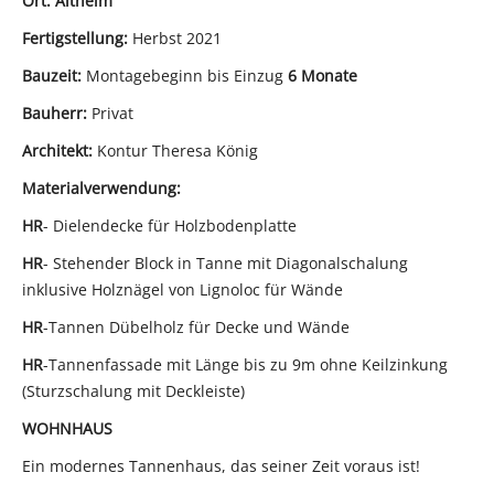
Ort: Altheim
Fertigstellung:
Herbst 2021
Bauzeit:
Montagebeginn bis Einzug
6 Monate
Bauherr:
Privat
Architekt:
Kontur Theresa König
Materialverwendung:
H
R
- Dielendecke für Holzbodenplatte
H
R
- Stehender Block in Tanne mit Diagonalschalung
inklusive Holznägel von Lignoloc für Wände
H
R
-Tannen Dübelholz für Decke und Wände
H
R
-Tannenfassade mit Länge bis zu 9m ohne Keilzinkung
(Sturzschalung mit Deckleiste)
WOHNHAUS
Ein modernes Tannenhaus, das seiner Zeit voraus ist!