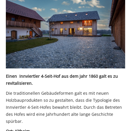
natürlichen Werkstoff der
Auftragsbezogene Fertigung
ein wesentlicher Bestandteil
Natur.
sowie Flexibilität in der
unseres Unternehmens.
Abwicklung und Lieferung
sind unsere Stärken.
Einen Innviertler 4-Seit-Hof aus dem Jahr 1860 galt es zu
revitalisieren.
Die traditionellen Gebäudeformen galt es mit neuen
Holzbauprodukten so zu gestalten, dass die Typologie des
Innviertler 4-Seit-Hofes bewahrt bleibt. Durch das Betreten
des Hofes wird eine Jahrhundert alte lange Geschichte
spürbar.