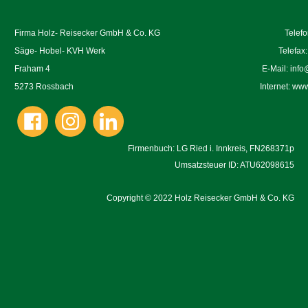
Firma Holz- Reisecker GmbH & Co. KG
Telef
Säge- Hobel- KVH Werk
Telefax
Fraham 4
E-Mail:
info
5273 Rossbach
Internet:
www.
Firmenbuch: LG Ried i. Innkreis, FN268371p
Umsatzsteuer ID: ATU62098615
Copyright
©
2022 Holz Reisecker GmbH & Co. KG