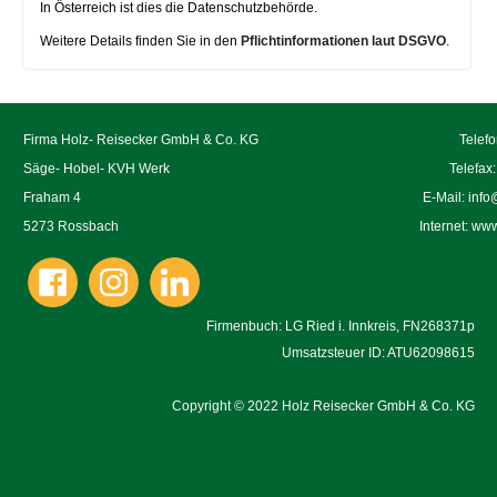
In Österreich ist dies die Datenschutzbehörde.
Weitere Details finden Sie in den
Pflichtinformationen laut DSGVO
.
Firma Holz- Reisecker GmbH & Co. KG
Telef
Säge- Hobel- KVH Werk
Telefax
Fraham 4
E-Mail:
info
5273 Rossbach
Internet:
www.
Firmenbuch: LG Ried i. Innkreis, FN268371p
Umsatzsteuer ID: ATU62098615
Copyright
©
2022 Holz Reisecker GmbH & Co. KG